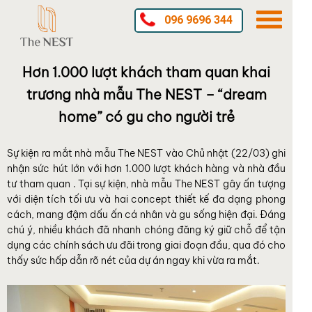
096 9696 344
Hơn 1.000 lượt khách tham quan khai
trương nhà mẫu The NEST – “dream
home” có gu cho người trẻ
Sự kiện ra mắt nhà mẫu The NEST vào Chủ nhật (22/03) ghi
nhận sức hút lớn với hơn 1.000 lượt khách hàng và nhà đầu
tư tham quan . Tại sự kiện, nhà mẫu The NEST gây ấn tượng
với diện tích tối ưu và hai concept thiết kế đa dạng phong
cách, mang đậm dấu ấn cá nhân và gu sống hiện đại. Đáng
chú ý, nhiều khách đã nhanh chóng đăng ký giữ chỗ để tận
dụng các chính sách ưu đãi trong giai đoạn đầu, qua đó cho
thấy sức hấp dẫn rõ nét của dự án ngay khi vừa ra mắt.