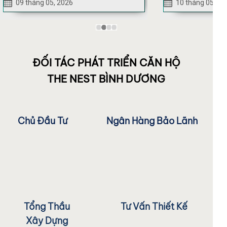
10 tháng 05, 2026
13 tháng 05, 20
ĐỐI TÁC PHÁT TRIỂN CĂN HỘ
THE NEST BÌNH DƯƠNG
Chủ Đầu Tư
Ngân Hàng Bảo Lãnh
Tổng Thầu
Tư Vấn Thiết Kế
Xây Dựng