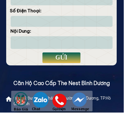
Số Điện Thoại:
Nội Dung:
GỬI
Căn Hộ Cao Cấp The Nest Bình Dương
Địa chỉ: Đường Lý Thái Tổ, Phường Bình Dương, TP.Hồ
Chí Minh
Báo Giá
Chat
Gọi Điện
Messenge
Zalo
r
Hotline(24/7):
096 9696 344
Email: thenestbecamextokyu@gmail.com