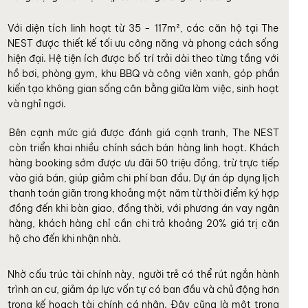
Với diện tích linh hoạt từ 35 - 117m², các căn hộ tại The
NEST được thiết kế tối ưu công năng và phong cách sống
hiện đại. Hệ tiện ích được bố trí trải dài theo từng tầng với
hồ bơi, phòng gym, khu BBQ và công viên xanh, góp phần
kiến tạo không gian sống cân bằng giữa làm việc, sinh hoạt
và nghỉ ngơi.
Bên cạnh mức giá được đánh giá cạnh tranh, The NEST
còn triển khai nhiều chính sách bán hàng linh hoạt. Khách
hàng booking sớm được ưu đãi 50 triệu đồng, trừ trực tiếp
vào giá bán, giúp giảm chi phí ban đầu. Dự án áp dụng lịch
thanh toán giãn trong khoảng một năm từ thời điểm ký hợp
đồng đến khi bàn giao, đồng thời, với phương án vay ngân
hàng, khách hàng chỉ cần chi trả khoảng 20% giá trị căn
hộ cho đến khi nhận nhà.
Nhờ cấu trúc tài chính này, người trẻ có thể rút ngắn hành
trình an cư, giảm áp lực vốn tự có ban đầu và chủ động hơn
trong kế hoạch tài chính cá nhân. Đây cũng là một trong