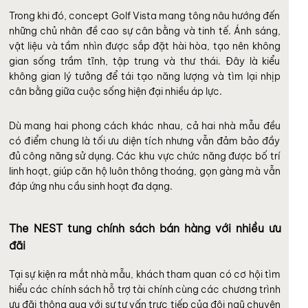
Trong khi đó, concept Golf Vista mang tông nâu hướng đến
những chủ nhân đề cao sự cân bằng và tinh tế. Ánh sáng,
vật liệu và tầm nhìn được sắp đặt hài hòa, tạo nên không
gian sống trầm tĩnh, tập trung và thư thái. Đây là kiểu
không gian lý tưởng để tái tạo năng lượng và tìm lại nhịp
cân bằng giữa cuộc sống hiện đại nhiều áp lực.
Dù mang hai phong cách khác nhau, cả hai nhà mẫu đều
có điểm chung là tối ưu diện tích nhưng vẫn đảm bảo đầy
đủ công năng sử dụng. Các khu vực chức năng được bố trí
linh hoạt, giúp căn hộ luôn thông thoáng, gọn gàng mà vẫn
đáp ứng nhu cầu sinh hoạt đa dạng.
The NEST tung chính sách bán hàng với nhiều ưu
đãi
Tại sự kiện ra mắt nhà mẫu, khách tham quan có cơ hội tìm
hiểu các chính sách hỗ trợ tài chính cùng các chương trình
ưu đãi thông qua với sự tư vấn trực tiếp của đội ngũ chuyên