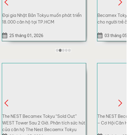
Becamex Tokyu sắp ra mắt căn hộ dành
Hơn 1.000 lượt kh
cho người trẻ ở phía Bắc TP.HCM
trương nhà mẫu T
home” có gu cho ng
03 tháng 05, 2026
22 tháng 03, 20
The NEST Becamex Tokyu | EAST Tower
The NEST – HÀNH
– Cơ Hội Căn Hộ Dưới 3 Tỷ Tại Bình Dương
ĐÔ THỊ VẬN HÀN
VỮNG