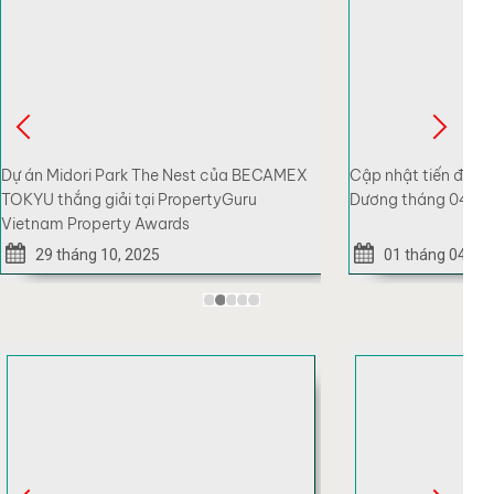
Cập nhật tiến độ xây dựng The Nest Bình
Chủ đầu tư Became
Dương tháng 04.2026
01 tháng 04, 2026
12 tháng 01, 20